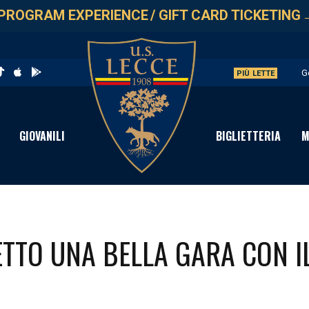
PROGRAM EXPERIENCE
/
GIFT CARD TICKETING
G
PIÙ LETTE
L
A
GIOVANILI
BIGLIETTERIA
M
A
P
ETTO UNA BELLA GARA CON I