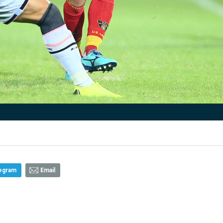
egram
Email