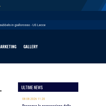
→
eubbels in giallorosso - US Lecce
e visite mediche di Willem Geubbels - US Lecce
ratravel è Premium Partner per la stagione 2026/27 - US Lecce
ARKETING
GALLERY
michevole con il Monopoli in programma domenica - US Lecce
rimavera 1: Flies in giallorosso - US Lecce
L
ULTIME NEWS
08.08.2026 11:20