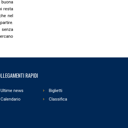
a buona
i resta
che nel
artire.
e senza
cercano
LLEGAMENTI RAPIDI
Ultime news
Biglietti
Calendario
Classifica