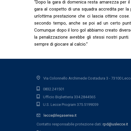
“Dopo la gara di domenica resta amarezza per il 
gara al cospetto di una squadra accredita per la
un’ottima prestazione che ci lascia ottime cose.
secondo tempo, anche se poi ad un certo punto i
Comunque dopo il loro gol abbiamo creato diverse 
la penalizzazione avrebbe gli stessi nostri punt
sempre di giocare al calcio.”
Via Colonnello Archimede Costadura 3 - 73100 Lecc
0832.241501
Ufficio Biglietteria 334.2844565
U.S. Lecce Program 375.5199059
lecce@legaseriea.it
Contatto responsabile protezione dati:
rpd@uslecce.it