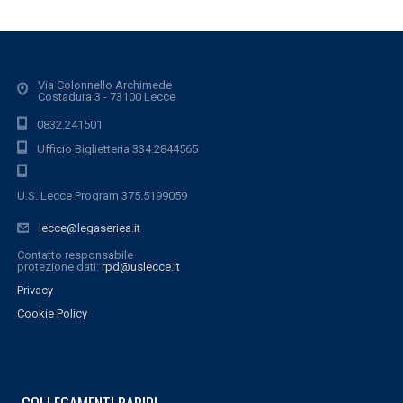
Via Colonnello Archimede
Costadura 3 - 73100 Lecce
0832.241501
Ufficio Biglietteria 334.2844565
U.S. Lecce Program 375.5199059
lecce@legaseriea.it
Contatto responsabile
protezione dati:
rpd@uslecce.it
Privacy
Cookie Policy