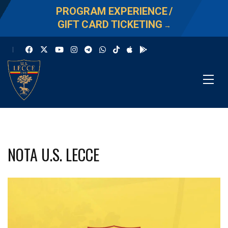
PROGRAM EXPERIENCE
/
GIFT CARD TICKETING
→
NOTA U.S. LECCE