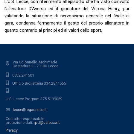
L’U.S. Lecce, con riferimento all’episodio che ha visto coinvolto
l’allenatore D’Aversa ed il giocatore del Verona Henry, pur
valutando la situazione di nervosismo generale nel finale di
gara, condanna fermamente il gesto del proprio allenatore in
quanto contrario ai principi ed ai valori dello sport.
Via Colonnello Archimede
Costadura 3 - 73100 Lecce
0832.241501
Ufficio Biglietteria 334.2844565
U.S. Lecce Program 375.5199059
lecce@legaseriea.it
Contatto responsabile
protezione dati:
rpd@uslecce.it
Privacy