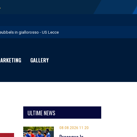
→
eubbels in giallorosso - US Lecce
e visite mediche di Willem Geubbels - US Lecce
ratravel è Premium Partner per la stagione 2026/27 - US Lecce
ARKETING
GALLERY
michevole con il Monopoli in programma domenica - US Lecce
rimavera 1: Flies in giallorosso - US Lecce
ULTIME NEWS
08.08.2026 11:20