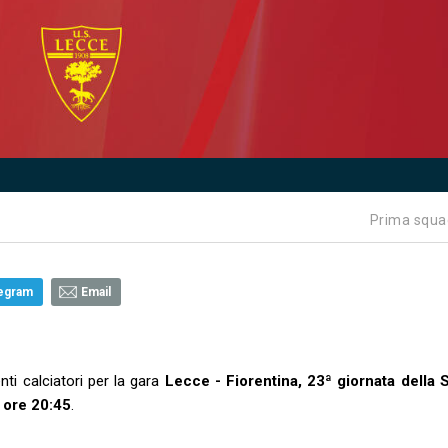
Prima squa
egram
Email
ti calciatori per la gara
Lecce - Fiorentina, 23ª giornata della 
 ore 20:45
.