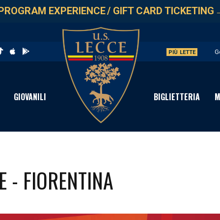
PROGRAM EXPERIENCE
/
GIFT CARD TICKETING
G
PIÙ LETTE
L
A
GIOVANILI
BIGLIETTERIA
M
A
P
E - FIORENTINA