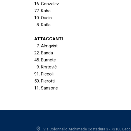
16. Gonzalez
77. Kaba
10. Oudin
8. Rafia
ATTACCANTI
7. Almqvist
22. Banda
45. Burnete
9. Krstović
91. Piccoli
50. Pierotti
11. Sansone
Via Colonnello Archimede Costadura 3 - 73100 Lecc