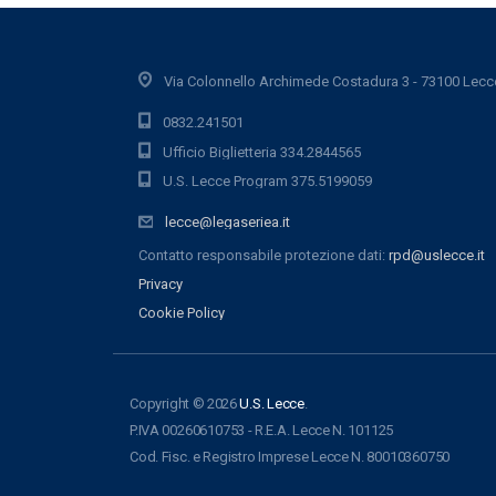
Via Colonnello Archimede Costadura 3 - 73100 Lecc
0832.241501
Ufficio Biglietteria 334.2844565
U.S. Lecce Program 375.5199059
lecce@legaseriea.it
Contatto responsabile protezione dati:
rpd@uslecce.it
Privacy
Cookie Policy
Copyright © 2026
U.S. Lecce
.
P.IVA 00260610753 - R.E.A. Lecce N. 101125
Cod. Fisc. e Registro Imprese Lecce N. 80010360750