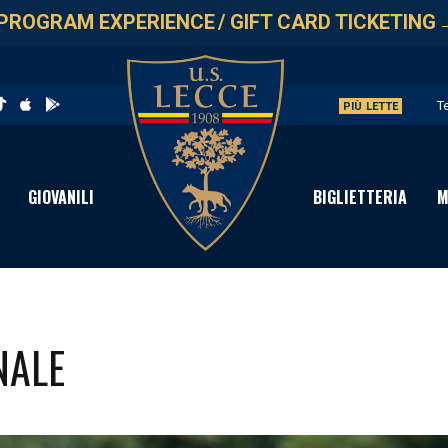
PROGRAM EXPERIENCE
/
GIFT CARD TICKETING
T
PIÙ LETTE
L
G
GIOVANILI
BIGLIETTERIA
M
L
A
NALE