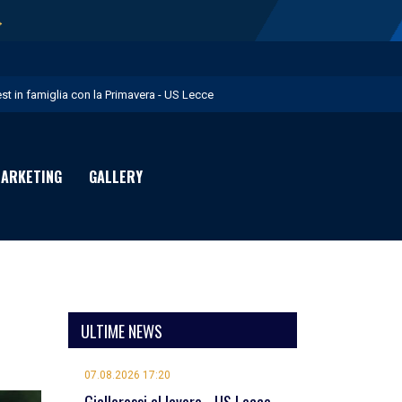
→
est in famiglia con la Primavera - US Lecce
upo in Nazionale per i Giochi del Mediterraneo - US Lecce
eubbels in giallorosso - US Lecce
ARKETING
GALLERY
e visite mediche di Willem Geubbels - US Lecce
ratravel è Premium Partner per la stagione 2026/27 - US Lecce
ULTIME NEWS
07.08.2026 17:20