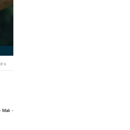
dra
 Mali -