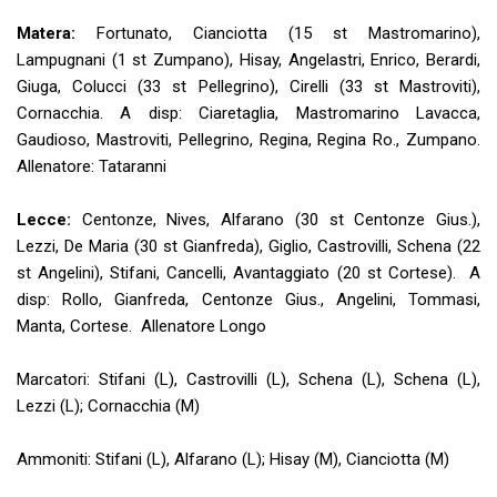
Matera:
Fortunato, Cianciotta (15 st Mastromarino),
Lampugnani (1 st Zumpano), Hisay, Angelastri, Enrico, Berardi,
Giuga, Colucci (33 st Pellegrino), Cirelli (33 st Mastroviti),
Cornacchia. A disp: Ciaretaglia, Mastromarino Lavacca,
Gaudioso, Mastroviti, Pellegrino, Regina, Regina Ro., Zumpano.
Allenatore: Tataranni
Lecce:
Centonze, Nives, Alfarano (30 st Centonze Gius.),
Lezzi, De Maria (30 st Gianfreda), Giglio, Castrovilli, Schena (22
st Angelini), Stifani, Cancelli, Avantaggiato (20 st Cortese). A
disp: Rollo, Gianfreda, Centonze Gius., Angelini, Tommasi,
Manta, Cortese. Allenatore Longo
Marcatori: Stifani (L), Castrovilli (L), Schena (L), Schena (L),
Lezzi (L); Cornacchia (M)
Ammoniti: Stifani (L), Alfarano (L); Hisay (M), Cianciotta (M)