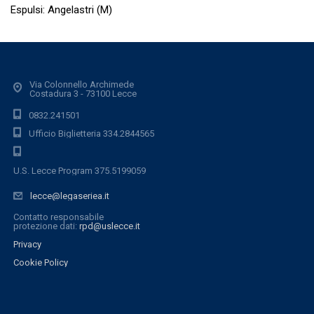
Espulsi: Angelastri (M)
Via Colonnello Archimede
Costadura 3 - 73100 Lecce
0832.241501
Ufficio Biglietteria 334.2844565
U.S. Lecce Program 375.5199059
lecce@legaseriea.it
Contatto responsabile
protezione dati:
rpd@uslecce.it
Privacy
Cookie Policy