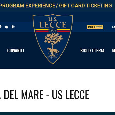
PROGRAM EXPERIENCE
/
GIFT CARD TICKETING
M
PIÙ LETTE
U
L
GIOVANILI
BIGLIETTERIA
M
P
S
 DEL MARE - US LECCE