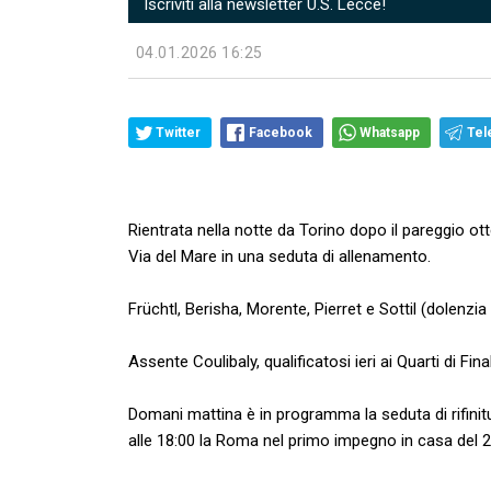
Iscriviti alla newsletter U.S. Lecce!
04.01.2026 16:25
Twitter
Facebook
Whatsapp
Tel
Rientrata nella notte da Torino dopo il pareggio o
Via del Mare in una seduta di allenamento.
Früchtl, Berisha, Morente, Pierret e Sottil (dolenz
Assente Coulibaly, qualificatosi ieri ai Quarti di Fin
Domani mattina è in programma la seduta di rifinitu
alle 18:00 la Roma nel primo impegno in casa del 