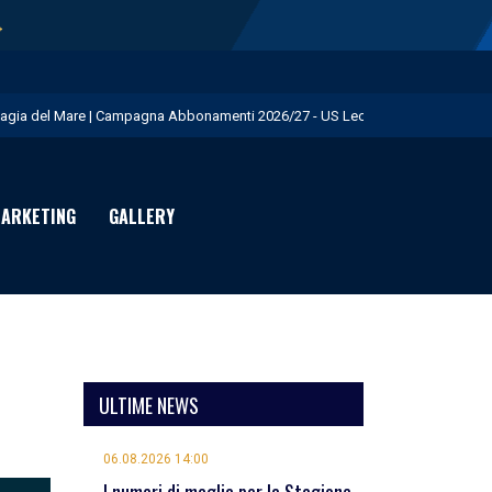
→
agia del Mare | Campagna Abbonamenti 2026/27 - US Lecce
.S. Lecce e adidas presentano il nuovo Away Kit - US Lecce
icofarma è Premium Partner per il prossimo triennio - US Lecce
ARKETING
GALLERY
rimo allenamento in giallorosso per Geubbels - US Lecce
eduta mattutina a Martignano - US Lecce
ULTIME NEWS
06.08.2026 14:00