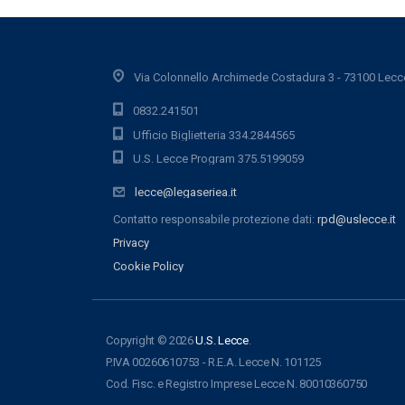
Via Colonnello Archimede Costadura 3 - 73100 Lecc
0832.241501
Ufficio Biglietteria 334.2844565
U.S. Lecce Program 375.5199059
lecce@legaseriea.it
Contatto responsabile protezione dati:
rpd@uslecce.it
Privacy
Cookie Policy
Copyright © 2026
U.S. Lecce
.
P.IVA 00260610753 - R.E.A. Lecce N. 101125
Cod. Fisc. e Registro Imprese Lecce N. 80010360750