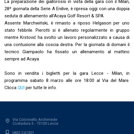
La preparazione dei giallorossi in vista della gara con il Milan,
28ª giornata della Serie A Enilive, è ripresa oggi con una doppia
seduta di allenamento all’Acaya Golf Resort & SPA.
Assente Marchwiński, è rimasto a riposo Helgason per uno
stato febbrile. Pierotti si è allenato regolarmente in gruppo
mentre Krstović ha svolto un lavoro personalizzato a causa di
una contusione alla coscia destra. Per la giornata di domani il
tecnico Giampaolo ha fissato un allenamento al mattino
sempre ad Acaya.
Sono in vendita i biglietti per la gara Lecce - Milan, in
programma sabato 8 marzo alle ore 18:00 al Via del Mare.
Clicca
QUI
per tutte le info.
Via Colonnello Archimede
Costadura 3 - 73100 Lecce
0832.241501