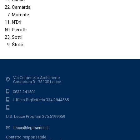
22. Camarda
7. Morente
11. N’Dri
50. Pierotti
23. Sottil
9. Štulić
Via Colonnello Archimede
Costadura 3 - 73100 Lecce
0832.241501
Ufficio Biglietteria 334.2844565
U.S. Lecce Program 375.5199059
lecce@legaseriea.it
Contatto responsabile