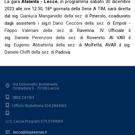
La gara
Atalanta - Lecce
, in programma sabato 30 dicembre
2023 alle ore 12:30, 18ª giornata della Serie A TIM, sarà diretta
dal sig.
Gianluca Manganiello della sez. di
Pinerolo,
coadiuvato
dagli assistenti i sig.ri
Dario Cecconi della sez. di
Empoli -
Filippo Valeriani della sez. di
Ravenna
.
IV Ufficiale il
sig.
Daniele Perenzoni della sez. di
Rovereto.
Al VAR il
sig.
Eugenio Abbattista della sez. di
Molfetta;
AVAR il sig.
Daniele Chiffi della sez. di
Padova.
Via Colonnello Archimede
Costadura 3 - 73100 Lecce
0832.241501
Ufficio Biglietteria 334.2844565
U.S. Lecce Program 375.5199059
lecce@legaseriea.it