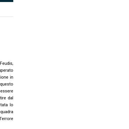
Feudis,
uperato
ione in
 questo
 essere
tire dal
tata lo
squadra
’errore