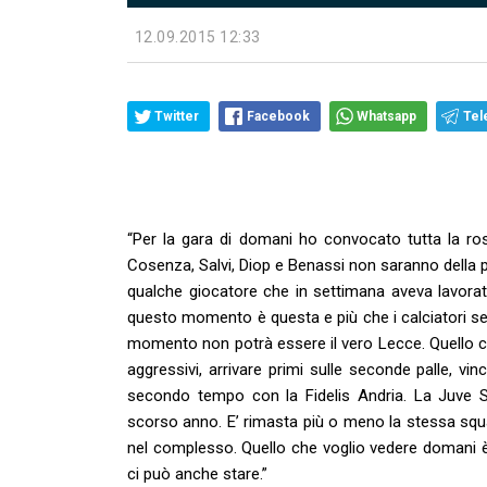
12.09.2015 12:33
Twitter
Facebook
Whatsapp
Tel
“Per la gara di domani ho convocato tutta la ros
Cosenza, Salvi, Diop e Benassi non saranno della 
qualche giocatore che in settimana aveva lavorat
questo momento è questa e più che i calciatori se
momento non potrà essere il vero Lecce. Quello ch
aggressivi, arrivare primi sulle seconde palle, vin
secondo tempo con la Fidelis Andria. La Juve 
scorso anno. E’ rimasta più o meno la stessa squa
nel complesso. Quello che voglio vedere domani è 
ci può anche stare.”