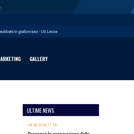
→
eubbels in giallorosso - US Lecce
e visite mediche di Willem Geubbels - US Lecce
ratravel è Premium Partner per la stagione 2026/27 - US Lecce
ARKETING
GALLERY
michevole con il Monopoli in programma domenica - US Lecce
rimavera 1: Flies in giallorosso - US Lecce
ULTIME NEWS
08.08.2026 11:20