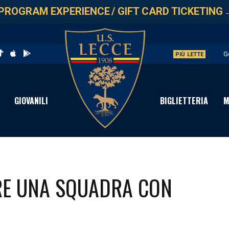
PROGRAM EXPERIENCE
/
GIFT CARD TICKETING
G
PIÙ LETTE
L
A
GIOVANILI
BIGLIETTERIA
M
A
P
ERE UNA SQUADRA CON