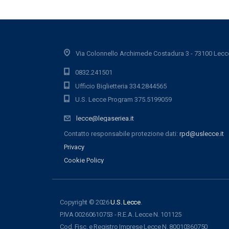
Via Colonnello Archimede Costadura 3 - 73100 Lecc
0832.241501
Ufficio Biglietteria 334.2844565
U.S. Lecce Program 375.5199059
lecce@legaseriea.it
Contatto responsabile protezione dati:
rpd@uslecce.it
Privacy
Cookie Policy
Copyright © 2026
U.S. Lecce
.
P.IVA 00260610753 - R.E.A. Lecce N. 101125
Cod. Fisc. e Registro Imprese Lecce N. 80010360750