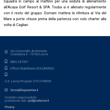
Squadra in campo al mattino per una seduta di allenamento
all’Acaya Golf Resort & SPA. Touba si è allenato regolarmente
con il resto del gruppo. Domani mattina la rifinitura al Via del
Mare a porte chiuse prima della partenza con volo charter alla
volta di Cagliari.
Via Colonnello Archimede
Costadura 3 - 73100 Lecce
0832.241501
Ufficio Biglietteria 334.2844565
U.S. Lecce Program 375.5199059
lecce@legaseriea.it
Contatto responsabile
protezione dati:
rpd@uslecce.it
Privacy