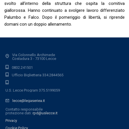
svolto all'interno della struttura che ospita la comitiva
giallorossa. Hanno continuato a svolgere lavoro differenziato
Palumbo e Falco. Dopo il pomeriggio di libertà, si riprende
domani con un doppio allenamento.
Via Colonnello Archimede
Costadura 3 - 73100 Lecce
0832.241501
Ufficio Biglietteria 334.2844565
U.S. Lecce Program 375.5199059
lecce@legaseriea.it
Contatto responsabile
protezione dati:
rpd@uslecce.it
Privacy
Cookie Policy