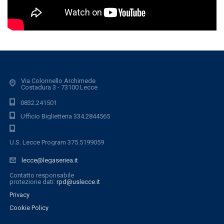
Via Colonnello Archimede
Costadura 3 - 73100 Lecce
0832.241501
Ufficio Biglietteria 334.2844565
U.S. Lecce Program 375.5199059
lecce@legaseriea.it
Contatto responsabile
protezione dati:
rpd@uslecce.it
Privacy
Cookie Policy