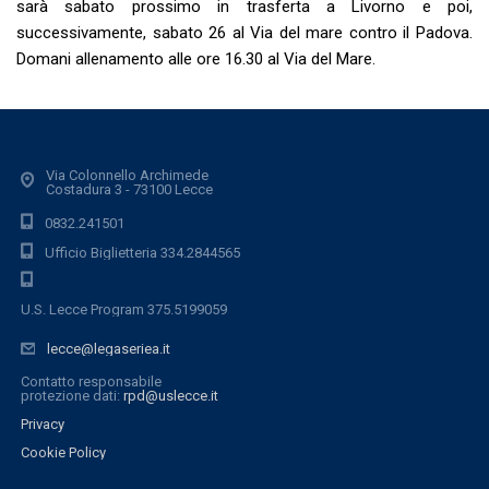
sarà sabato prossimo in trasferta a Livorno e poi,
successivamente, sabato 26 al Via del mare contro il Padova.
Domani allenamento alle ore 16.30 al Via del Mare.
Via Colonnello Archimede
Costadura 3 - 73100 Lecce
0832.241501
Ufficio Biglietteria 334.2844565
U.S. Lecce Program 375.5199059
lecce@legaseriea.it
Contatto responsabile
protezione dati:
rpd@uslecce.it
Privacy
Cookie Policy