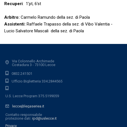
Recuperi
: 1’pt, 6’st
Arbitro:
Carmelo Ramundo della sez. di Paola
Assistenti:
Raffaele Trapasso della sez. di Vibo Valentia -
Lucio Salvatore Mascali della sez. di Paola
Via Colonnello Archimede
Costadura 3 - 73100 Lecce
0832.241501
Ufficio Biglietteria 334.2844565
U.S. Lecce Program 375.5199059
lecce@legaseriea.it
Contatto responsabile
protezione dati:
rpd@uslecce.it
Privacy