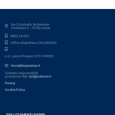
Via Colonnello Archimede
Costadura 3 - 73100 Lecce
0832.241501
Ufficio Biglietteria 334.2844565
U.S. Lecce Program 375.5199059
lecce@legaseriea.it
Contatto responsabile
protezione dati:
rpd@uslecce.it
Privacy
Cookie Policy