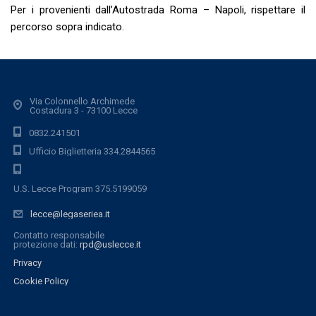
Per i provenienti dall’Autostrada Roma – Napoli, rispettare il
percorso sopra indicato.
Via Colonnello Archimede
Costadura 3 - 73100 Lecce
0832.241501
Ufficio Biglietteria 334.2844565
U.S. Lecce Program 375.5199059
lecce@legaseriea.it
Contatto responsabile
protezione dati:
rpd@uslecce.it
Privacy
Cookie Policy