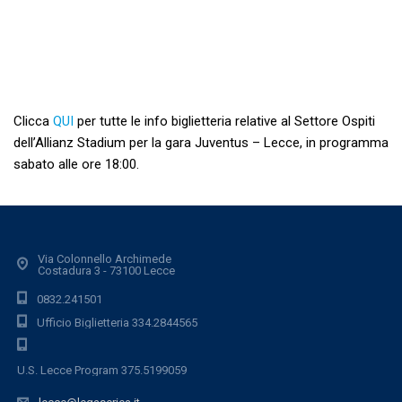
Clicca
QUI
per tutte le info biglietteria relative al Settore Ospiti
dell’Allianz Stadium per la gara Juventus – Lecce, in programma
sabato alle ore 18:00.
Via Colonnello Archimede
Costadura 3 - 73100 Lecce
0832.241501
Ufficio Biglietteria 334.2844565
U.S. Lecce Program 375.5199059