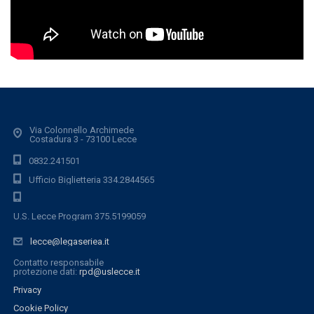
Via Colonnello Archimede
Costadura 3 - 73100 Lecce
0832.241501
Ufficio Biglietteria 334.2844565
U.S. Lecce Program 375.5199059
lecce@legaseriea.it
Contatto responsabile
protezione dati:
rpd@uslecce.it
Privacy
Cookie Policy