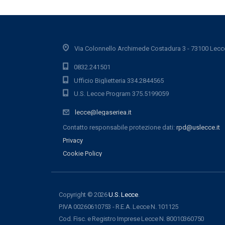
Via Colonnello Archimede Costadura 3 - 73100 Lecc
0832.241501
Ufficio Biglietteria 334.2844565
U.S. Lecce Program 375.5199059
lecce@legaseriea.it
Contatto responsabile protezione dati:
rpd@uslecce.it
Privacy
Cookie Policy
Copyright © 2026
U.S. Lecce
.
P.IVA 00260610753 - R.E.A. Lecce N. 101125
Cod. Fisc. e Registro Imprese Lecce N. 80010360750