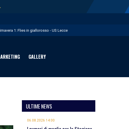
→
rimavera 1: Flies in giallorosso - US Lecce
.S. Lecce e adidas presentano il nuovo Away Kit - US Lecce
icofarma è Premium Partner per il prossimo triennio - US Lecce
ARKETING
GALLERY
rimo allenamento in giallorosso per Geubbels - US Lecce
essione Früchtl - US Lecce
ULTIME NEWS
06.08.2026 14:00