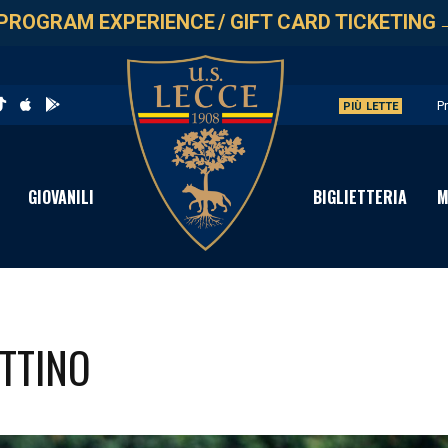
PROGRAM EXPERIENCE
/
GIFT CARD TICKETING
P
PIÙ LETTE
U
L
GIOVANILI
BIGLIETTERIA
M
P
C
TTINO