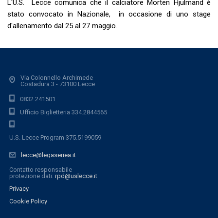
L'U.S. Lecce comunica che il calciatore Morten Hjulmand è
stato convocato in Nazionale, in occasione di uno stage
d'allenamento dal 25 al 27 maggio.
Via Colonnello Archimede
Costadura 3 - 73100 Lecce
0832.241501
Ufficio Biglietteria 334.2844565
U.S. Lecce Program 375.5199059
lecce@legaseriea.it
Contatto responsabile
protezione dati:
rpd@uslecce.it
Privacy
Cookie Policy