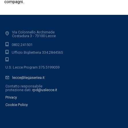
compagni.
Via Colonnello Archimede
Costadura 3 - 73100 Lecce
0832.241501
Ufficio Biglietteria 334.2844565
U.S. Lecce Program 375.5199059
lecce@legaseriea.it
Contatto responsabile
protezione dati:
rpd@uslecce.it
Privacy
Cookie Policy