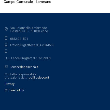
Campo Comunale - Leverano
Via Colonnello Archimede
Costadura 3 - 73100 Lecce
0832.241501
Ufficio Biglietteria 334.2844565
U.S. Lecce Program 375.5199059
lecce@legaseriea.it
Contatto responsabile
protezione dati:
rpd@uslecce.it
Privacy
Cookie Policy