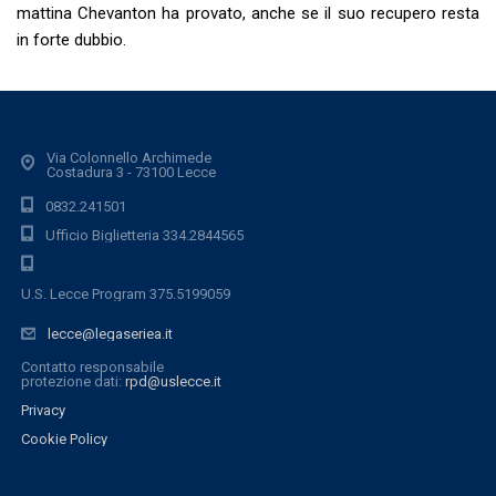
mattina Chevanton ha provato, anche se il suo recupero resta
in forte dubbio.
Via Colonnello Archimede
Costadura 3 - 73100 Lecce
0832.241501
Ufficio Biglietteria 334.2844565
U.S. Lecce Program 375.5199059
lecce@legaseriea.it
Contatto responsabile
protezione dati:
rpd@uslecce.it
Privacy
Cookie Policy