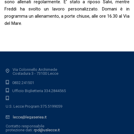
sono allenati regolarmente. E' stato a riposo Salvi, mentre
Freddi ha svolto un lavoro personalizzato. Domani è in
programma un allenamento, a porte chiuse, alle ore 16.30 al Via
del Mare.
Via Colonnello Archimede
Costadura 3 - 73100 Lecce
0832.241501
Ufficio Biglietteria 334.2844565
U.S. Lecce Program 375.5199059
lecce@legaseriea.it
Contatto responsabile
protezione dati:
rpd@uslecce.it