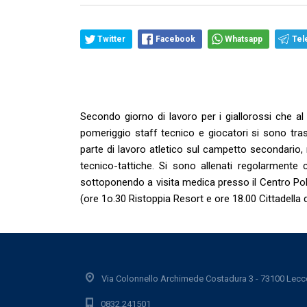
Twitter
Facebook
Whatsapp
Tel
Secondo giorno di lavoro per i giallorossi che al
pomeriggio staff tecnico e giocatori si sono tras
parte di lavoro atletico sul campetto secondario, 
tecnico-tattiche. Si sono allenati regolarmente 
sottoponendo a visita medica presso il Centro Pol
(ore 1o.30 Ristoppia Resort e ore 18.00 Cittadella 
Via Colonnello Archimede Costadura 3 - 73100 Lecc
0832.241501