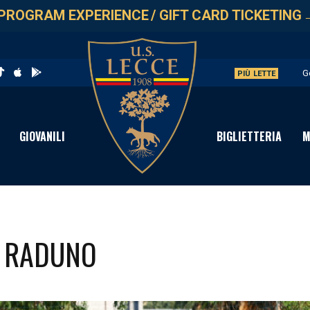
PROGRAM EXPERIENCE
/
GIFT CARD TICKETING
G
PIÙ LETTE
L
A
GIOVANILI
BIGLIETTERIA
M
A
P
I RADUNO