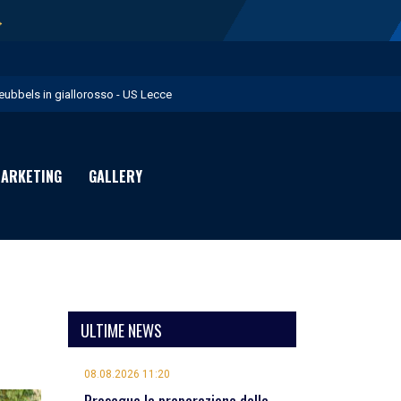
→
eubbels in giallorosso - US Lecce
e visite mediche di Willem Geubbels - US Lecce
ratravel è Premium Partner per la stagione 2026/27 - US Lecce
ARKETING
GALLERY
michevole con il Monopoli in programma domenica - US Lecce
rimavera 1: Flies in giallorosso - US Lecce
ULTIME NEWS
08.08.2026 11:20