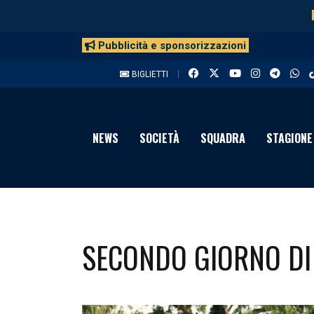
Pubblicità e sponsorizzazioni
BIGLIETTI
NEWS
SOCIETÀ
SQUADRA
STAGIONE
SECONDO GIORNO D