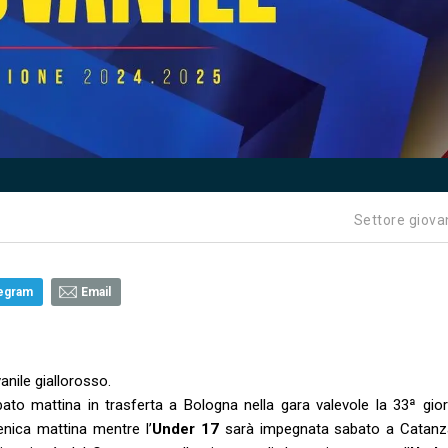
Settore giova
egram
Email
anile giallorosso.
to mattina in trasferta a Bologna nella gara valevole la 33ª gior
ica mattina mentre l’
Under 17
sarà impegnata sabato a Catanz