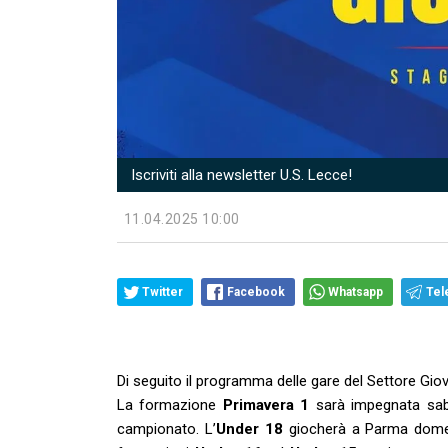
Iscriviti alla newsletter U.S. Lecce!
11.04.2025 10:00
Twitter
Facebook
Whatsapp
Tel
Di seguito il programma delle gare del Settore Giov
La formazione
Primavera 1
sarà impegnata saba
campionato. L’
Under 18
giocherà a Parma domen