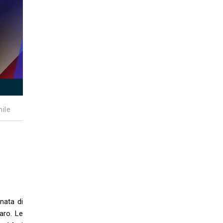
nile
nata di
aro. Le