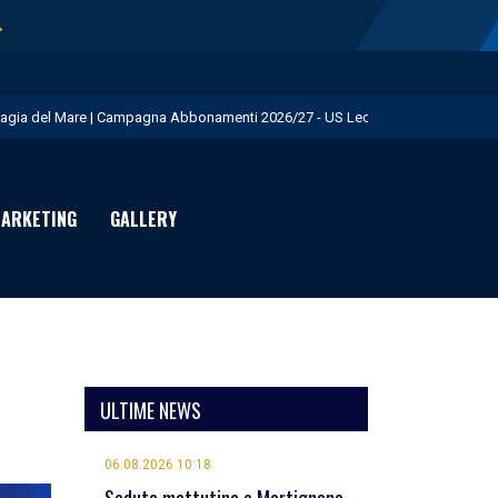
→
agia del Mare | Campagna Abbonamenti 2026/27 - US Lecce
isita istituzionale al Via del Mare - US Lecce
eduta pomeridiana a Martignano - US Lecce
ARKETING
GALLERY
essione Burnete - US Lecce
omani mattina test in famiglia con la Primavera - US Lecce
ULTIME NEWS
06.08.2026 10:18