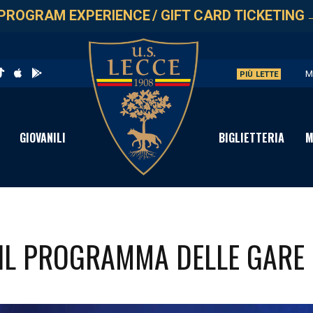
PROGRAM EXPERIENCE
/
GIFT CARD TICKETING
M
PIÙ LETTE
V
S
GIOVANILI
BIGLIETTERIA
M
C
D
 IL PROGRAMMA DELLE GARE