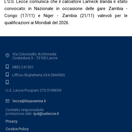
L'U.S. Lecce comunica che il calciatore Lameck Banda è stato
convocato in Nazionale in occasione delle gare Zambia -
Congo (17/11) e Niger - Zambia (21/11) valevoli per le
qualificazioni ai Mondiali del 2026.
Via Colonnello Archimede
Costadura 3 - 73100 Lecce
0832.241501
Ufficio Biglietteria 334.2844565
U.S. Lecce Program 375.5199059
lecce@legaseriea.it
Contatto responsabile
protezione dati:
rpd@uslecce.it
Privacy
Cookie Policy