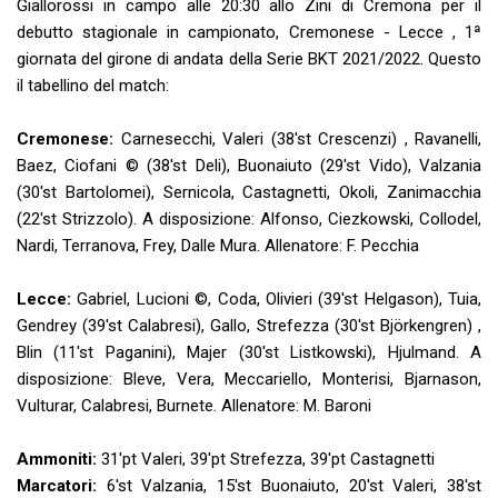
Giallorossi in campo alle 20:30 allo Zini di Cremona per il
debutto stagionale in campionato, Cremonese - Lecce , 1ª
giornata del girone di andata della Serie BKT 2021/2022. Questo
il tabellino del match:
Cremonese:
Carnesecchi, Valeri (38'st Crescenzi) , Ravanelli,
Baez, Ciofani © (38'st Deli), Buonaiuto (29'st Vido), Valzania
(30'st Bartolomei), Sernicola, Castagnetti, Okoli, Zanimacchia
(22'st Strizzolo). A disposizione: Alfonso, Ciezkowski, Collodel,
Nardi, Terranova, Frey, Dalle Mura. Allenatore: F. Pecchia
Lecce:
Gabriel, Lucioni ©, Coda, Olivieri (39'st Helgason), Tuia,
Gendrey (39'st Calabresi), Gallo, Strefezza (30'st Björkengren) ,
Blin (11'st Paganini), Majer (30'st Listkowski), Hjulmand. A
disposizione: Bleve, Vera, Meccariello, Monterisi, Bjarnason,
Vulturar, Calabresi, Burnete. Allenatore: M. Baroni
Ammoniti:
31'pt Valeri, 39'pt Strefezza, 39'pt Castagnetti
Marcatori:
6'st Valzania, 15'st Buonaiuto, 20'st Valeri, 38'st