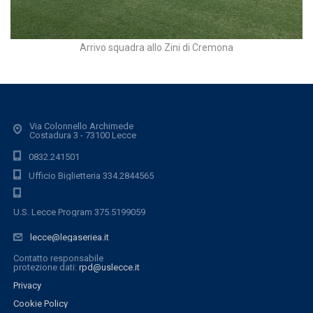
Arrivo squadra allo Zini di Cremona
Via Colonnello Archimede
Costadura 3 - 73100 Lecce
0832.241501
Ufficio Biglietteria 334.2844565
U.S. Lecce Program 375.5199059
lecce@legaseriea.it
Contatto responsabile
protezione dati:
rpd@uslecce.it
Privacy
Cookie Policy