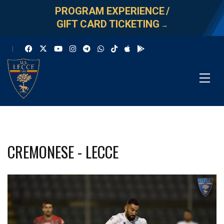
PROGRAM EXPERIENCE
/
GIFT CARD TICKETING
→
CREMONESE - LECCE