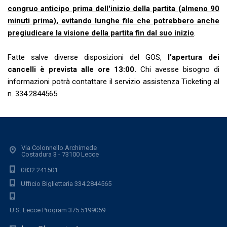
congruo anticipo prima dell'inizio della partita (almeno 90
minuti prima), evitando lunghe file che potrebbero anche
pregiudicare la visione della partita fin dal suo inizio
.
Fatte salve diverse disposizioni del GOS,
l’apertura dei
cancelli è prevista alle ore 13:00.
Chi avesse bisogno di
informazioni potrà contattare il servizio assistenza Ticketing al
n. 334.2844565.
Via Colonnello Archimede
Costadura 3 - 73100 Lecce
0832.241501
Ufficio Biglietteria 334.2844565
U.S. Lecce Program 375.5199059