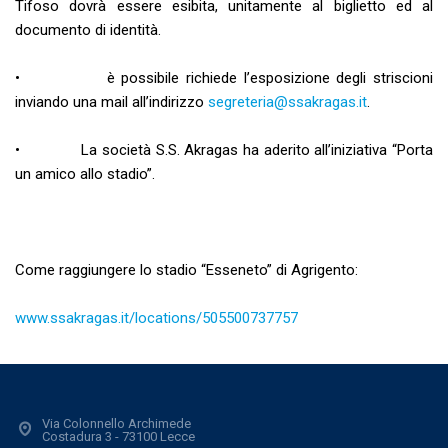
Tifoso dovrà essere esibita, unitamente al biglietto ed al
documento di identità.
• è possibile richiede l’esposizione degli striscioni
inviando una mail all’indirizzo
segreteria@ssakragas.it
.
• La società S.S. Akragas ha aderito all’iniziativa “Porta
un amico allo stadio”.
Come raggiungere lo stadio “Esseneto” di Agrigento:
www.ssakragas.it/locations/505500737757
Via Colonnello Archimede
Costadura 3 - 73100 Lecce