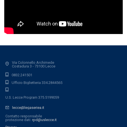
Via Colonnello Archimede
Costadura 3 - 73100 Lecce
0832.241501
Ufficio Biglietteria 334.2844565
U.S. Lecce Program 375.5199059
lecce@legaseriea.it
Contatto responsabile
protezione dati:
rpd@uslecce.it