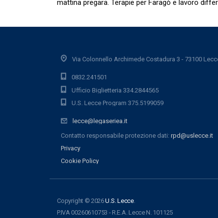
mattina pregara. Terapie per Faragò e lavoro diffe
Via Colonnello Archimede Costadura 3 - 73100 Lecc
0832.241501
Ufficio Biglietteria 334.2844565
U.S. Lecce Program 375.5199059
lecce@legaseriea.it
Contatto responsabile protezione dati:
rpd@uslecce.it
Privacy
Cookie Policy
Copyright © 2026
U.S. Lecce
.
P.IVA 00260610753 - R.E.A. Lecce N. 101125