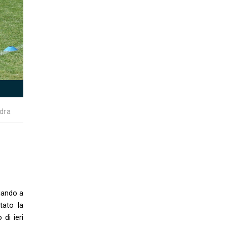
dra
ziando a
tato la
 di ieri