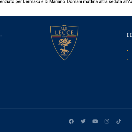
renziato per Dermaku e Di Mariano. Domani mattina altra seduta all'A
CO
e