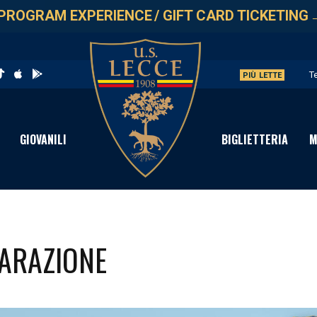
PROGRAM EXPERIENCE
/
GIFT CARD TICKETING
T
PIÙ LETTE
L
G
GIOVANILI
BIGLIETTERIA
M
L
A
PARAZIONE