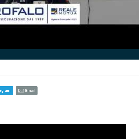
egram
Email