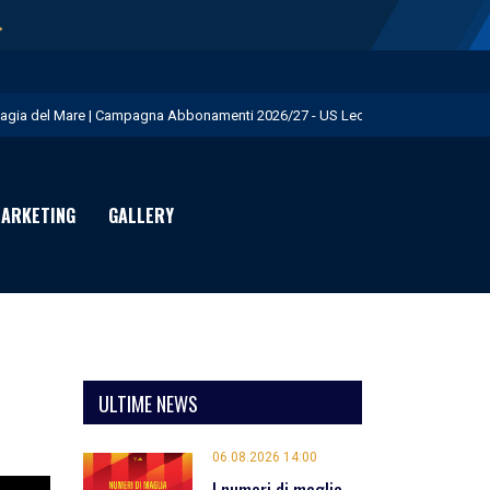
→
agia del Mare | Campagna Abbonamenti 2026/27 - US Lecce
.S. Lecce e adidas presentano il nuovo Away Kit - US Lecce
icofarma è Premium Partner per il prossimo triennio - US Lecce
ARKETING
GALLERY
rimo allenamento in giallorosso per Geubbels - US Lecce
eduta mattutina a Martignano - US Lecce
ULTIME NEWS
06.08.2026 14:00