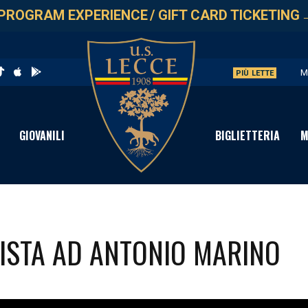
PROGRAM EXPERIENCE
/
GIFT CARD TICKETING
M
PIÙ LETTE
U
L
GIOVANILI
BIGLIETTERIA
M
P
S
RVISTA AD ANTONIO MARINO