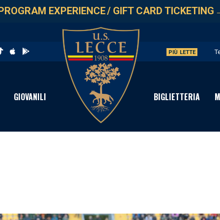
PROGRAM EXPERIENCE
/
GIFT CARD TICKETING
T
PIÙ LETTE
L
G
GIOVANILI
BIGLIETTERIA
M
L
A
2