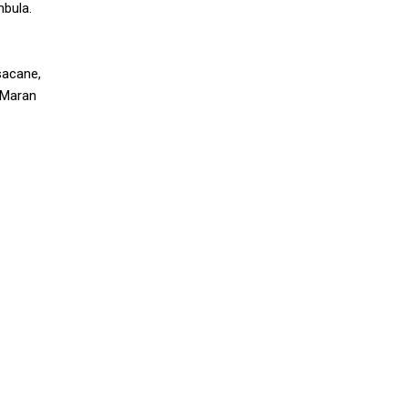
mbula.
isacane,
R. Maran