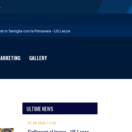
→
est in famiglia con la Primavera - US Lecce
upo in Nazionale per i Giochi del Mediterraneo - US Lecce
eubbels in giallorosso - US Lecce
ARKETING
GALLERY
e visite mediche di Willem Geubbels - US Lecce
ratravel è Premium Partner per la stagione 2026/27 - US Lecce
ULTIME NEWS
07.08.2026 17:20