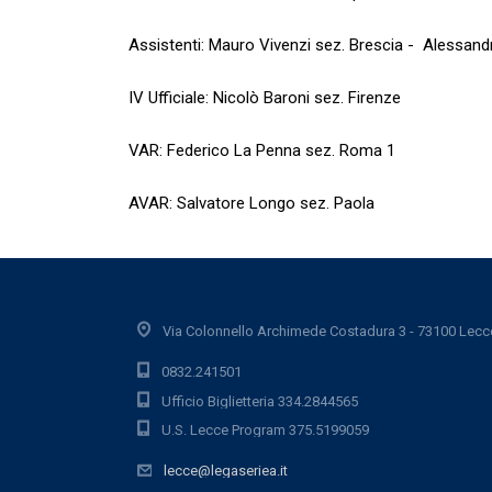
Assistenti: Mauro Vivenzi sez. Brescia - Alessand
IV Ufficiale: Nicolò Baroni sez. Firenze
VAR: Federico La Penna sez. Roma 1
AVAR: Salvatore Longo sez. Paola
Via Colonnello Archimede Costadura 3 - 73100 Lecc
0832.241501
Ufficio Biglietteria 334.2844565
U.S. Lecce Program 375.5199059
lecce@legaseriea.it