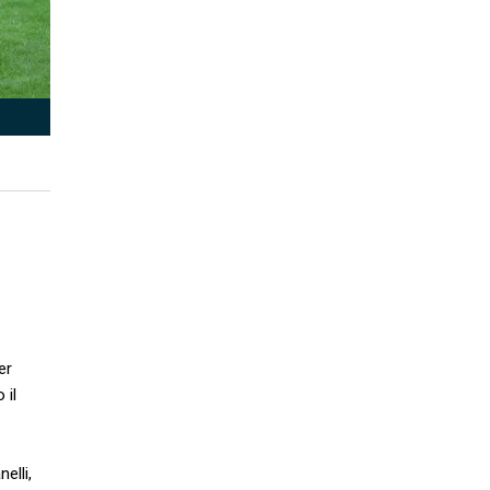
er
 il
elli,