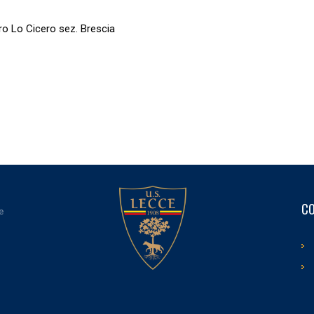
ro Lo Cicero sez. Brescia
CO
e