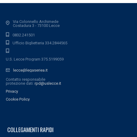
Via Colonnello Archimede
Costadura 3 - 73100 Lecce
0832.241501
Ufficio Biglietteria 334.2844565
U.S. Lecce Program 375.5199059
lecce@legaseriea.it
Contatto responsabile
protezione dati:
rpd@uslecce.it
Privacy
Cookie Policy
COLLEGAMENTI RAPIDI