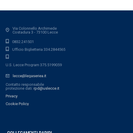
Via Colonnello Archimede
Costadura 3 - 73100 Lecce
0832.241501
Ufficio Biglietteria 334.2844565
U.S. Lecce Program 375.5199059
lecce@legaseriea.it
Contatto responsabile
protezione dati:
rpd@uslecce.it
Privacy
Cookie Policy