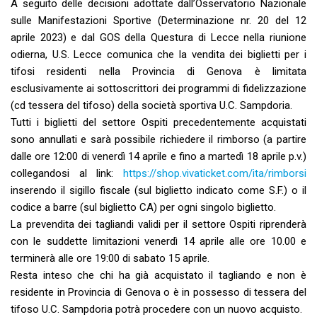
A seguito delle decisioni adottate dall’Osservatorio Nazionale
sulle Manifestazioni Sportive (Determinazione nr. 20 del 12
aprile 2023) e dal GOS della Questura di Lecce nella riunione
odierna, U.S. Lecce comunica che la vendita dei biglietti per i
tifosi residenti nella Provincia di Genova è limitata
esclusivamente ai sottoscrittori dei programmi di fidelizzazione
(cd tessera del tifoso) della società sportiva U.C. Sampdoria.
Tutti i biglietti del settore Ospiti precedentemente acquistati
sono annullati e sarà possibile richiedere il rimborso (a partire
dalle ore 12:00 di venerdì 14 aprile e fino a martedì 18 aprile p.v.)
collegandosi al link:
https://shop.vivaticket.com/ita/rimborsi
inserendo il sigillo fiscale (sul biglietto indicato come S.F.) o il
codice a barre (sul biglietto CA) per ogni singolo biglietto.
La prevendita dei tagliandi validi per il settore Ospiti riprenderà
con le suddette limitazioni venerdì 14 aprile alle ore 10.00 e
terminerà alle ore 19:00 di sabato 15 aprile.
Resta inteso che chi ha già acquistato il tagliando e non è
residente in Provincia di Genova o è in possesso di tessera del
tifoso U.C. Sampdoria potrà procedere con un nuovo acquisto.