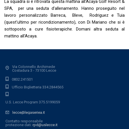
La squadra si è ritrovata questa mattina all'Acaya Golf Resort &
SPA, per una seduta d’allenamento. Hanno proseguito nel
lavoro personalizzato Barreca, Bleve, Rodriguez e Tuia
(quest'ultimo per ricondizionamento), con Di Mariano che si è
sottoposto a cure fisioterapiche. Domani altra seduta al
mattino all'Acaya.
Via Colonnello Archimede
Costadura 3 - 73100 Lecce
0832.241501
Ufficio Biglietteria 334.2844565
U.S. Lecce Program 375.5199059
lecce@legaseriea.it
Contatto responsabile
protezione dati:
rpd@uslecce.it