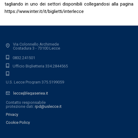
tagliando in uno dei settori disponibili collegandosi alla pagina
https://www.inter.it/it/biglietti/interlecce
Via Colonnello Archimede
Costadura 3 - 73100 Lecce
0832.241501
Ufficio Biglietteria 334.2844565
U.S. Lecce Program 375.5199059
lecce@legaseriea.it
Contatto responsabile
protezione dati:
rpd@uslecce.it
Privacy
Cookie Policy