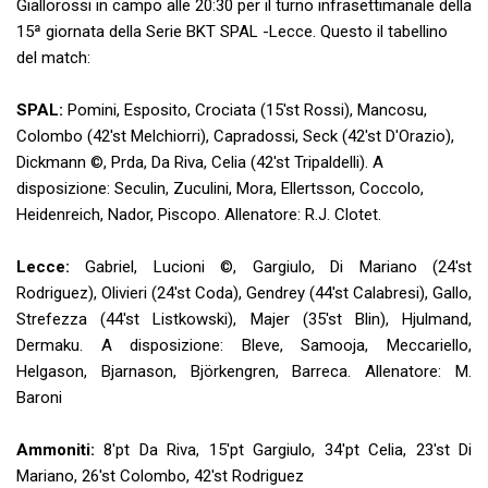
Giallorossi in campo alle 20:30 per il turno infrasettimanale della
15ª giornata della Serie BKT SPAL -Lecce. Questo il tabellino
del match:
SPAL:
Pomini, Esposito, Crociata (15'st Rossi), Mancosu,
Colombo (42'st Melchiorri), Capradossi, Seck (42'st D'Orazio),
Dickmann ©, Prda, Da Riva, Celia (42'st Tripaldelli). A
disposizione: Seculin, Zuculini, Mora, Ellertsson, Coccolo,
Heidenreich, Nador, Piscopo. Allenatore: R.J. Clotet.
Lecce:
Gabriel, Lucioni ©, Gargiulo, Di Mariano (24'st
Rodriguez), Olivieri (24'st Coda), Gendrey (44'st Calabresi), Gallo,
Strefezza (44'st Listkowski), Majer (35'st Blin), Hjulmand,
Dermaku. A disposizione: Bleve, Samooja, Meccariello,
Helgason, Bjarnason, Björkengren, Barreca. Allenatore: M.
Baroni
Ammoniti:
8'pt Da Riva, 15'pt Gargiulo, 34'pt Celia, 23'st Di
Mariano, 26'st Colombo, 42'st Rodriguez