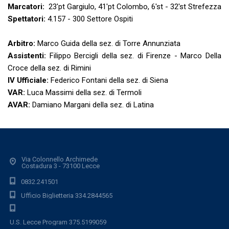
Marcatori:
23'pt Gargiulo, 41'pt Colombo, 6'st - 32'st Strefezza
Spettatori:
4.157 - 300 Settore Ospiti
Arbitro:
Marco Guida della sez. di Torre Annunziata
Assistenti:
Filippo Bercigli della sez. di Firenze - Marco Della
Croce della sez. di Rimini
IV Ufficiale:
Federico Fontani della sez. di Siena
VAR:
Luca Massimi della sez. di Termoli
AVAR:
Damiano Margani della sez. di Latina
Via Colonnello Archimede
Costadura 3 - 73100 Lecce
0832.241501
Ufficio Biglietteria 334.2844565
U.S. Lecce Program 375.5199059