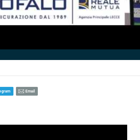
egram
Email