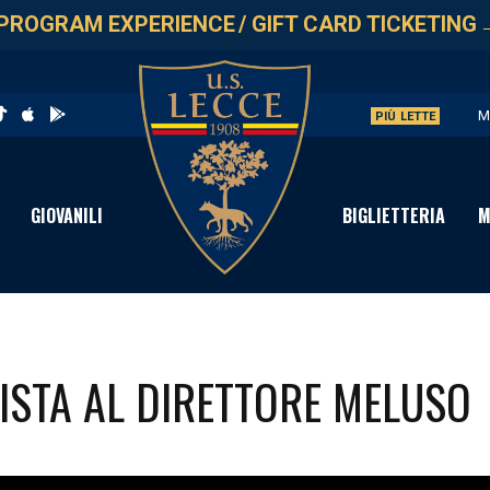
PROGRAM EXPERIENCE
/
GIFT CARD TICKETING
M
PIÙ LETTE
U
L
GIOVANILI
BIGLIETTERIA
M
P
S
VISTA AL DIRETTORE MELUSO