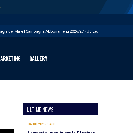
→
agia del Mare | Campagna Abbonamenti 2026/27 - US Lecce
.S. Lecce e adidas presentano il nuovo Away Kit - US Lecce
icofarma è Premium Partner per il prossimo triennio - US Lecce
ARKETING
GALLERY
rimo allenamento in giallorosso per Geubbels - US Lecce
eduta mattutina a Martignano - US Lecce
ULTIME NEWS
06.08.2026 14:00