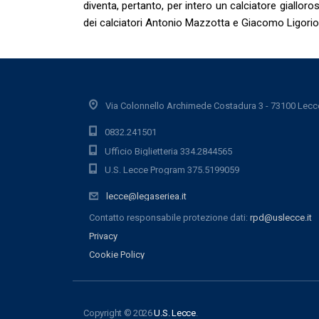
diventa, pertanto, per intero un calciatore gialloro
dei calciatori Antonio Mazzotta e Giacomo Ligorio, i
Via Colonnello Archimede Costadura 3 - 73100 Lecc
0832.241501
Ufficio Biglietteria 334.2844565
U.S. Lecce Program 375.5199059
lecce@legaseriea.it
Contatto responsabile protezione dati:
rpd@uslecce.it
Privacy
Cookie Policy
Copyright © 2026
U.S. Lecce
.