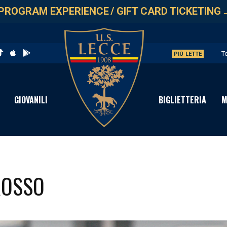
PROGRAM EXPERIENCE
/
GIFT CARD TICKETING
T
PIÙ LETTE
L
G
GIOVANILI
BIGLIETTERIA
M
L
A
ROSSO