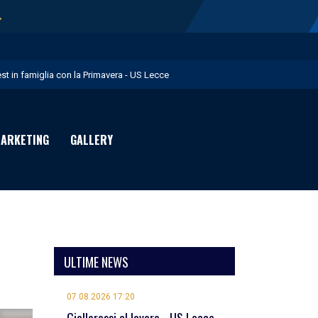
→
est in famiglia con la Primavera - US Lecce
upo in Nazionale per i Giochi del Mediterraneo - US Lecce
eubbels in giallorosso - US Lecce
ARKETING
GALLERY
e visite mediche di Willem Geubbels - US Lecce
ratravel è Premium Partner per la stagione 2026/27 - US Lecce
ULTIME NEWS
07.08.2026 17:20