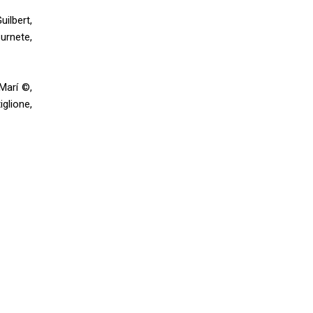
uilbert,
urnete,
Marí ©,
glione,