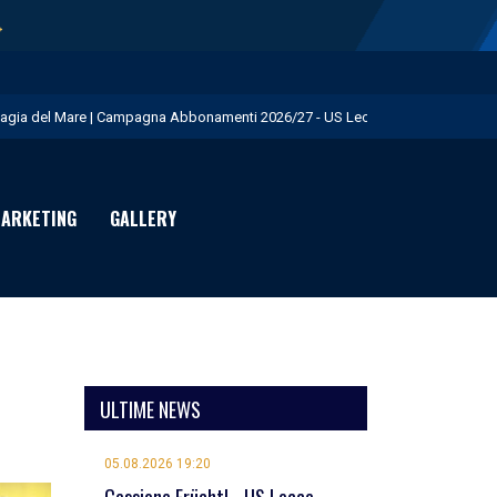
→
agia del Mare | Campagna Abbonamenti 2026/27 - US Lecce
.S. Lecce e adidas presentano il nuovo Home Kit - US Lecce
isita istituzionale al Via del Mare - US Lecce
ARKETING
GALLERY
eduta pomeridiana a Martignano - US Lecce
essione Burnete - US Lecce
ULTIME NEWS
05.08.2026 19:20