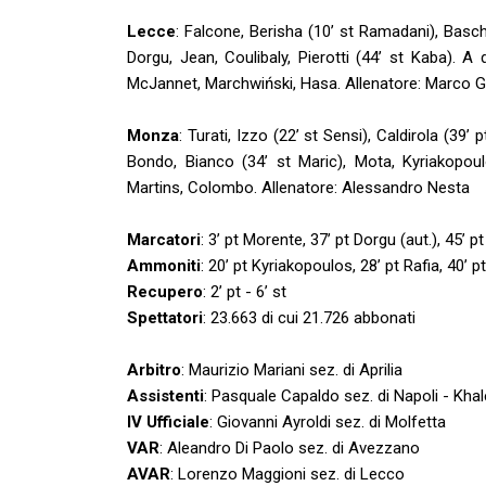
Lecce
: Falcone, Berisha (10’ st Ramadani), Baschi
Dorgu, Jean, Coulibaly, Pierotti (44’ st Kaba). A
McJannet, Marchwiński, Hasa. Allenatore: Marco
Monza
: Turati, Izzo (22’ st Sensi), Caldirola (39’ 
Bondo, Bianco (34’ st Maric), Mota, Kyriakopoul
Martins, Colombo. Allenatore: Alessandro Nesta
Marcatori
: 3’ pt Morente, 37’ pt Dorgu (aut.), 45’ p
Ammoniti
: 20’ pt
Kyriakopoulos, 28’ pt Rafia, 40’ pt
Recupero
: 2’ pt - 6’ st
Spettatori
: 23.663 di cui 21.726 abbonati
Arbitro
: Maurizio Mariani sez. di Aprilia
Assistenti
: Pasquale Capaldo sez. di Napoli - Khal
IV Ufficiale
: Giovanni Ayroldi sez. di Molfetta
VAR
: Aleandro Di Paolo sez. di Avezzano
AVAR
: Lorenzo Maggioni sez. di Lecco