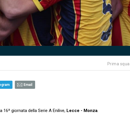
Prima squa
egram
Email
a 16ª giornata della Serie A Enilive,
Lecce - Monza
.