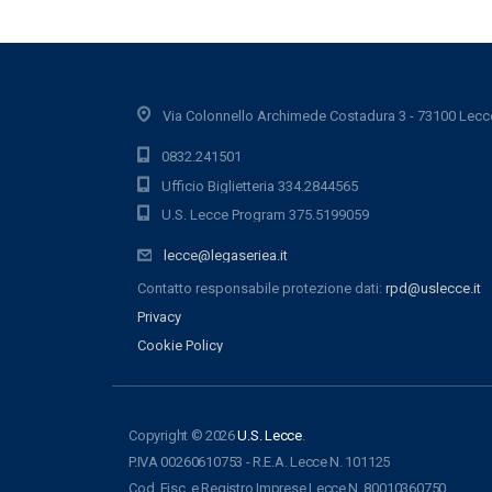
Via Colonnello Archimede Costadura 3 - 73100 Lecc
0832.241501
Ufficio Biglietteria 334.2844565
U.S. Lecce Program 375.5199059
lecce@legaseriea.it
Contatto responsabile protezione dati:
rpd@uslecce.it
Privacy
Cookie Policy
Copyright © 2026
U.S. Lecce
.
P.IVA 00260610753 - R.E.A. Lecce N. 101125
Cod. Fisc. e Registro Imprese Lecce N. 80010360750