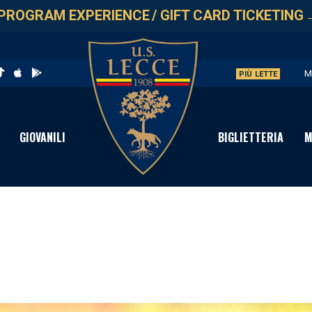
PROGRAM EXPERIENCE
/
GIFT CARD TICKETING
M
PIÙ LETTE
U
V
GIOVANILI
BIGLIETTERIA
M
S
C