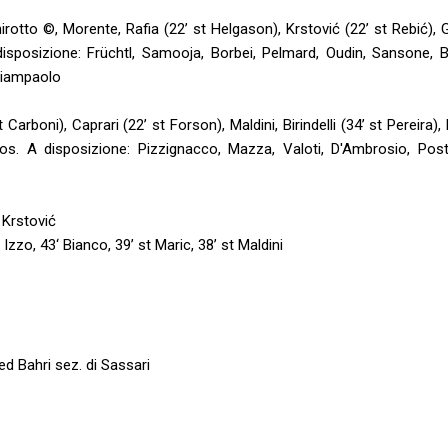
rotto ©, Morente, Rafia (22’ st Helgason), Krstović (22’ st Rebić), G
 disposizione: Früchtl, Samooja, Borbei, Pelmard, Oudin, Sansone, B
 Giampaolo
pt Carboni), Caprari (22’ st Forson), Maldini, Birindelli (34’ st Pereira),
os. A disposizione: Pizzignacco, Mazza, Valoti, D'Ambrosio, Posti
t Krstović
 Izzo, 43‘ Bianco, 39’ st Maric, 38’ st Maldini
ed Bahri sez. di Sassari