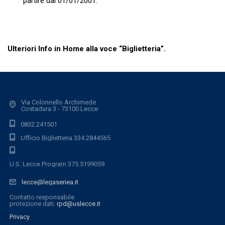
partire dal 01/01/2001.
Ulteriori Info in Home alla voce “Biglietteria”.
Via Colonnello Archimede
Costadura 3 - 73100 Lecce
0832.241501
Ufficio Biglietteria 334.2844565
U.S. Lecce Program 375.5199059
lecce@legaseriea.it
Contatto responsabile
protezione dati:
rpd@uslecce.it
Privacy