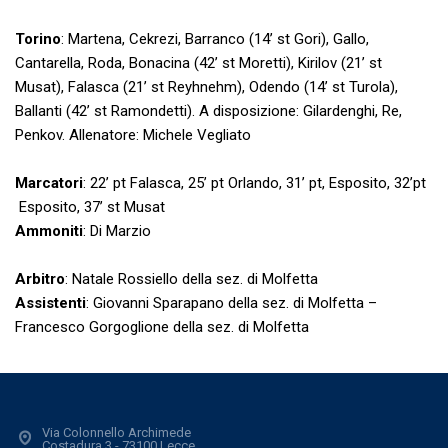
Torino
: Martena, Cekrezi, Barranco (14’ st Gori), Gallo,
Cantarella, Roda, Bonacina (42’ st Moretti), Kirilov (21’ st
Musat), Falasca (21’ st Reyhnehm), Odendo (14’ st Turola),
Ballanti (42’ st Ramondetti). A disposizione: Gilardenghi, Re,
Penkov. Allenatore: Michele Vegliato
Marcatori
: 22’ pt Falasca, 25’ pt Orlando, 31’ pt, Esposito, 32’pt
Esposito, 37’ st Musat
Ammoniti
: Di Marzio
Arbitro
: Natale Rossiello della sez. di Molfetta
Assistenti
: Giovanni Sparapano della sez. di Molfetta –
Francesco Gorgoglione della sez. di Molfetta
Via Colonnello Archimede
Costadura 3 - 73100 Lecce