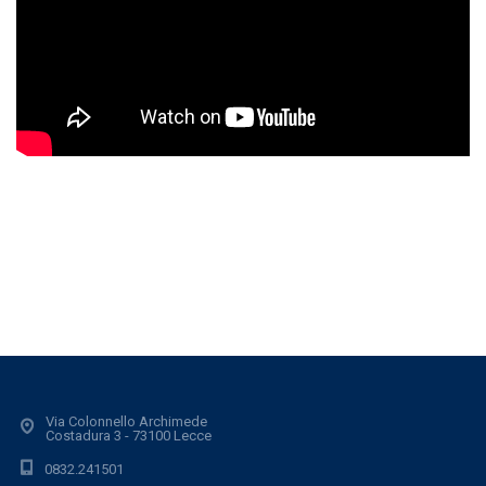
Via Colonnello Archimede
Costadura 3 - 73100 Lecce
0832.241501