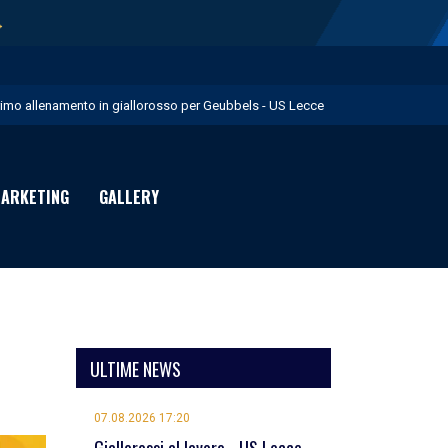
→
rimo allenamento in giallorosso per Geubbels - US Lecce
essione Früchtl - US Lecce
eduta mattutina a Martignano - US Lecce
ARKETING
GALLERY
 numeri di maglia per la Stagione Sportiva 2026/27 - US Lecce
uglia in Food è Premium Partner per il prossimo biennio - US Lecce
ULTIME NEWS
07.08.2026 17:20