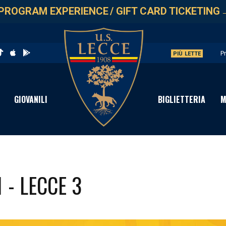
PROGRAM EXPERIENCE
/
GIFT CARD TICKETING
P
PIÙ LETTE
C
S
GIOVANILI
BIGLIETTERIA
M
I
P
 - LECCE 3