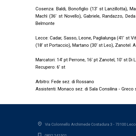
Cosenza: Baldi, Bonofiglio (13’ st Lanzillotta), M
Machì (36’ st Novello), Gabriele, Randazzo, Deda 
Belmonte
Lecce: Cadar, Sasso, Leone, Paglialunga (41’ st Vit
(18’ st Portaccio), Martano (30’ st Leo), Zanotel. 
Marcatori: 14’ pt Perrone, 16’ pt Zanotel, 10’ st Di 
Recupero: 6’ st
Arbitro: Fede sez. di Rossano
Assistenti: Monaco sez. di Sala Consilina - Greco
Via Colonnello Archimede Costadura 3 - 73100 Lecc
0832.241501