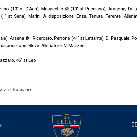
artino (10’ st D’Acri), Musacchio © (10’ st Pucciano), Aragona, Di L
(1’ st Sena), Marini. A disposizione: Enza, Tenuta, Ferente. Allenat
ale), Arsena © , Ricercato, Perrone (41’ st Lattante), Di Pasquale, P
A disposizione: Bleve. Allenatore: V. Mazzeo
Lazzaro, 46’ st Leo
 sez. di Rossano
CO
e