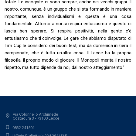
totale. Le incognite ci sono sempre, anche nei vecchi gruppi. Il
nostro, comunque, è un gruppo che si sta formando in maniera
importante, senza individualismi e questa è una cosa
fondamentale. Attorno a noi si respira entusiasmo e questo ci
lascia ben sperare. Si respira positività, nella gente c’è
entusiasmo che ti coinvolge. Le gare che abbiamo disputato di
Tim Cup le considero dei buoni test, ma da domenica inizierà il
campionato, che è tutta un’altra cosa. Il Lecce ha la propria
filosofia, il proprio modo di giocare. Il Monopoli merita il nostro
rispetto, ma tutto dipende da noi, dal nostro atteggiamento.”
Via Colonnello Archimede
Costadura 3 - 73100 Lecce
0832.241501
Ufficio Biglietteria 334.2844565