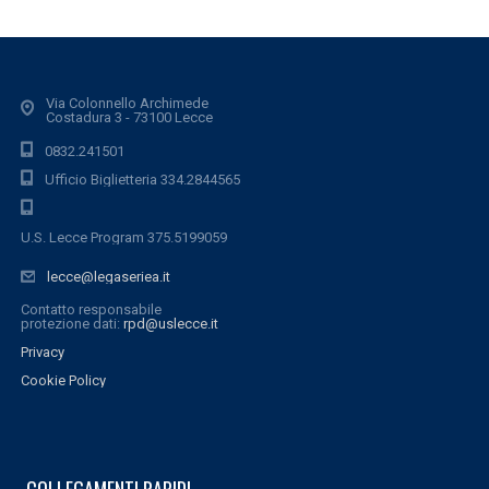
Via Colonnello Archimede
Costadura 3 - 73100 Lecce
0832.241501
Ufficio Biglietteria 334.2844565
U.S. Lecce Program 375.5199059
lecce@legaseriea.it
Contatto responsabile
protezione dati:
rpd@uslecce.it
Privacy
Cookie Policy
COLLEGAMENTI RAPIDI